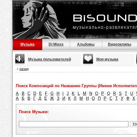
Музыка
Dj Mixes
Альбомы
Видеоклипы
Музыка пользователей
Моя музыка
назад
Поиск Композиций по Названию Группы (Имени Исполнител
A
B
C
D
E
F
G
H
I
J
K
L
M
N
O
P
Q
R
S
T
U
·
·
·
·
·
·
·
·
·
·
·
·
·
·
·
·
·
·
·
·
·
А
Б
В
Г
Д
Е
Ж
З
И
К
Л
М
Н
О
П
Р
С
Т
У
Ф
Х
·
·
·
·
·
·
·
·
·
·
·
·
·
·
·
·
·
·
·
·
Поиск Музыки: