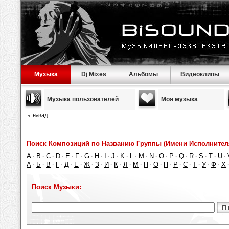
Музыка
Dj Mixes
Альбомы
Видеоклипы
Музыка пользователей
Моя музыка
назад
Поиск Композиций по Названию Группы (Имени Исполнител
A
B
C
D
E
F
G
H
I
J
K
L
M
N
O
P
Q
R
S
T
U
·
·
·
·
·
·
·
·
·
·
·
·
·
·
·
·
·
·
·
·
·
А
Б
В
Г
Д
Е
Ж
З
И
К
Л
М
Н
О
П
Р
С
Т
У
Ф
Х
·
·
·
·
·
·
·
·
·
·
·
·
·
·
·
·
·
·
·
·
Поиск Музыки: