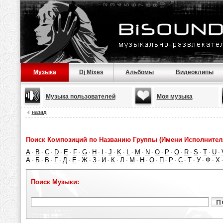
Музыка
Dj Mixes
Альбомы
Видеоклипы
Музыка пользователей
Моя музыка
назад
Поиск Композиций по Названию Группы (Имени Исполнител
A
B
C
D
E
F
G
H
I
J
K
L
M
N
O
P
Q
R
S
T
U
·
·
·
·
·
·
·
·
·
·
·
·
·
·
·
·
·
·
·
·
·
А
Б
В
Г
Д
Е
Ж
З
И
К
Л
М
Н
О
П
Р
С
Т
У
Ф
Х
·
·
·
·
·
·
·
·
·
·
·
·
·
·
·
·
·
·
·
·
Поиск Музыки: