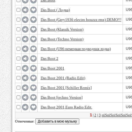
Das Boot
U9
Das Boot ( Лодка)
U9
Das Boot (Grey1936 electro houzzz rmx) DEMO!!!
U9
Das Boot (Klassik Version)
U9
Das Boot (Techno Version)
U9
Das Boot (U96-немецкая подводная лодка)
U9
Das Boot 2
U9
Das Boot 2001
U9
Das Boot 2001 (Radio Edit)
U9
Das Boot 2001 [Schiller Remix]
U9
Das Boot [techno Version]
U9
Das Boot,2001,Euro Radio Edit.
U9
1
2
3
пїЅпїЅпїЅпїЅпїЅпї
|
|
Отмеченные: