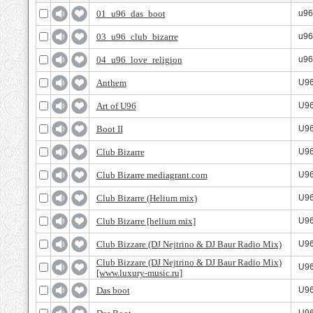
01_u96_das_boot
u96
03_u96_club_bizarre
u96
04_u96_love_religion
u96
Anthem
U9
Art of U96
U9
Boot II
U9
Club Bizarre
U9
Club Bizarre mediagrant.com
U9
Club Bizarre (Helium mix)
U9
Club Bizarre [helium mix]
U9
Club Bizzare (DJ Nejtrino & DJ Baur Radio Mix)
U9
Club Bizzare (DJ Nejtrino & DJ Baur Radio Mix)
U9
[www.luxury-music.ru]
Das boot
U9