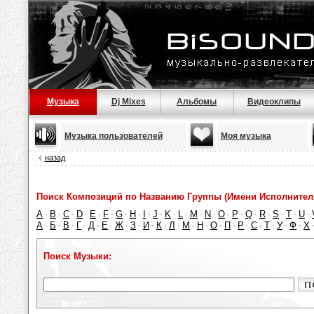
Музыка
Dj Mixes
Альбомы
Видеоклипы
Музыка пользователей
Моя музыка
назад
Поиск Композиций по Названию Группы (Имени Исполнител
A
B
C
D
E
F
G
H
I
J
K
L
M
N
O
P
Q
R
S
T
U
·
·
·
·
·
·
·
·
·
·
·
·
·
·
·
·
·
·
·
·
·
А
Б
В
Г
Д
Е
Ж
З
И
К
Л
М
Н
О
П
Р
С
Т
У
Ф
Х
·
·
·
·
·
·
·
·
·
·
·
·
·
·
·
·
·
·
·
·
Поиск Музыки: