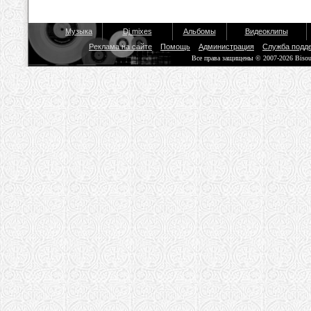
Музыка
Dj mixes
Альбомы
Видеоклипы
Реклама на сайте
Помощь
Администрация
Служба подд
Все права защищены © 2007-2026 Biso