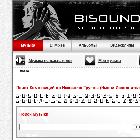
Музыка
Dj Mixes
Альбомы
Видеоклипы
Музыка пользователей
Моя музыка
назад
Поиск Композиций по Названию Группы (Имени Исполнител
A
B
C
D
E
F
G
H
I
J
K
L
M
N
O
P
Q
R
S
T
U
·
·
·
·
·
·
·
·
·
·
·
·
·
·
·
·
·
·
·
·
·
А
Б
В
Г
Д
Е
Ж
З
И
К
Л
М
Н
О
П
Р
С
Т
У
Ф
Х
·
·
·
·
·
·
·
·
·
·
·
·
·
·
·
·
·
·
·
·
Поиск Музыки: