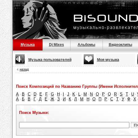
Музыка
Dj Mixes
Альбомы
Видеоклипы
Музыка пользователей
Моя музыка
назад
Поиск Композиций по Названию Группы (Имени Исполнител
A
B
C
D
E
F
G
H
I
J
K
L
M
N
O
P
Q
R
S
T
U
·
·
·
·
·
·
·
·
·
·
·
·
·
·
·
·
·
·
·
·
·
А
Б
В
Г
Д
Е
Ж
З
И
К
Л
М
Н
О
П
Р
С
Т
У
Ф
Х
·
·
·
·
·
·
·
·
·
·
·
·
·
·
·
·
·
·
·
·
Поиск Музыки: