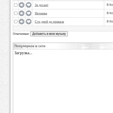
За десант
В К
Наташка
В К
Сто дней до приказа
В К
Отмеченные:
Популярное в сети