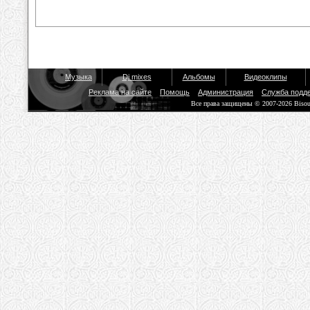
Музыка
Dj mixes
Альбомы
Видеоклипы
Реклама на сайте
Помощь
Администрация
Служба подд
Все права защищены © 2007-2026 Biso