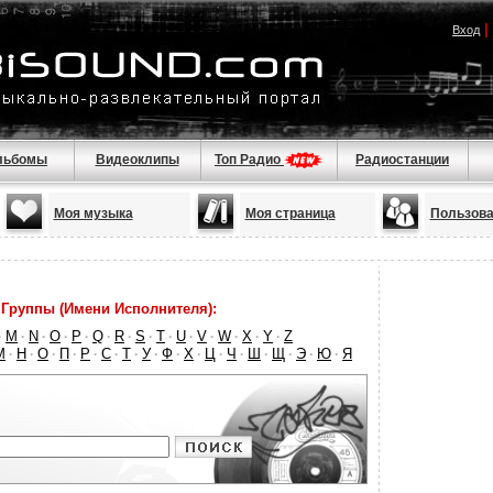
|
Вход
льбомы
Видеоклипы
Топ Радио
Радиостанции
Моя музыка
Моя страница
Пользова
Группы (Имени Исполнителя):
M
N
O
P
Q
R
S
T
U
V
W
X
Y
Z
·
·
·
·
·
·
·
·
·
·
·
·
·
·
М
Н
О
П
Р
С
Т
У
Ф
Х
Ц
Ч
Ш
Щ
Э
Ю
Я
·
·
·
·
·
·
·
·
·
·
·
·
·
·
·
·