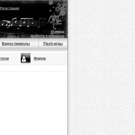
Регистрация
Помощь
Добавить в избранное
Видео приколы
Flash-игры
тели
Форум