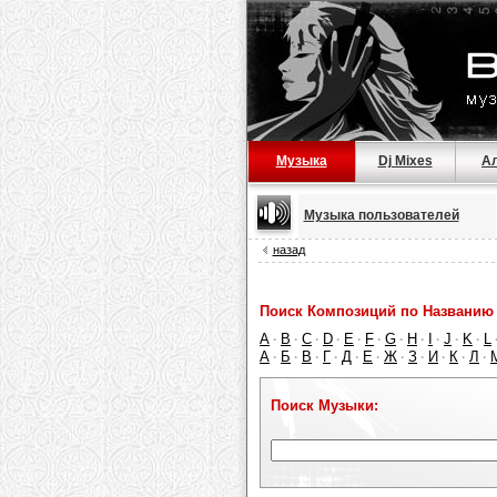
Музыка
Dj Mixes
А
Музыка пользователей
назад
Поиск Композиций по Названию 
A
B
C
D
E
F
G
H
I
J
K
L
·
·
·
·
·
·
·
·
·
·
·
А
Б
В
Г
Д
Е
Ж
З
И
К
Л
·
·
·
·
·
·
·
·
·
·
·
Поиск Музыки: