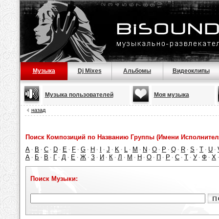
Музыка
Dj Mixes
Альбомы
Видеоклипы
Музыка пользователей
Моя музыка
назад
Поиск Композиций по Названию Группы (Имени Исполнител
A
B
C
D
E
F
G
H
I
J
K
L
M
N
O
P
Q
R
S
T
U
·
·
·
·
·
·
·
·
·
·
·
·
·
·
·
·
·
·
·
·
·
А
Б
В
Г
Д
Е
Ж
З
И
К
Л
М
Н
О
П
Р
С
Т
У
Ф
Х
·
·
·
·
·
·
·
·
·
·
·
·
·
·
·
·
·
·
·
·
Поиск Музыки: