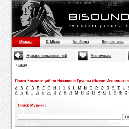
Музыка
Dj Mixes
Альбомы
Видеоклипы
Музыка пользователей
Моя музыка
назад
Поиск Композиций по Названию Группы (Имени Исполнител
A
B
C
D
E
F
G
H
I
J
K
L
M
N
O
P
Q
R
S
T
U
·
·
·
·
·
·
·
·
·
·
·
·
·
·
·
·
·
·
·
·
·
А
Б
В
Г
Д
Е
Ж
З
И
К
Л
М
Н
О
П
Р
С
Т
У
Ф
Х
·
·
·
·
·
·
·
·
·
·
·
·
·
·
·
·
·
·
·
·
Поиск Музыки: