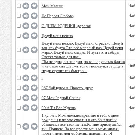
Мой Малыш
Чай
Не Первая Любовь
Чай
С ДНЕМ РОДЕНИЯ, дорогая
Чай
Целуй меня нежно
Чай
Целуй меня нежно, Целуй меня страстно, Целуй
так, как будто Это всё в первый раз. Целуй меня
Чай
жарко, Целуй меня сладко, И пусть эти звёзды
Светят только для нас...
"Ты не одна, он не один ,но ваши руки так близко
и не было сил сдержаться от поцелуя,и сердце в
Чай
груди стучит так быстро....
..
Чай
067.Чай вдвоем_Просто_друг
Чай
07 Мой Родной Сынок
Чай
09 А Ты Все Ждешь
Чай
1 куплет: Моя мама,поздравляю я тебя с днем
рожденья,и желаю счастья я что бы в жизни
сбывались все твои мечты,Ко мне прислушайся
Чай
ти... Припев:_За все прости меня мама милая..
прости меня моя любимая.. знаешь,что, Я