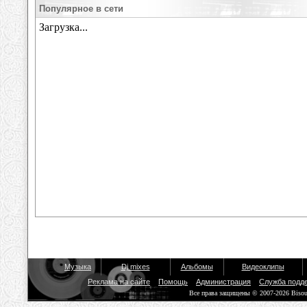
Популярное в сети
Музыка
Dj mixes
Альбомы
Видеоклипы
Реклама на сайте
Помощь
Администрация
Служба подд
Все права защищены © 2007-2026 Biso