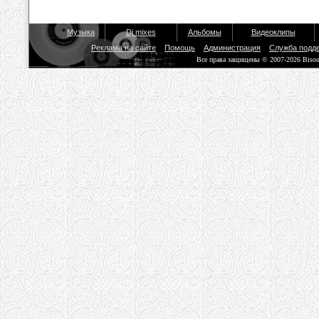
Музыка
Dj mixes
Альбомы
Видеоклипы
Реклама на сайте
Помощь
Администрация
Служба подд
Все права защищены © 2007-2026 Biso