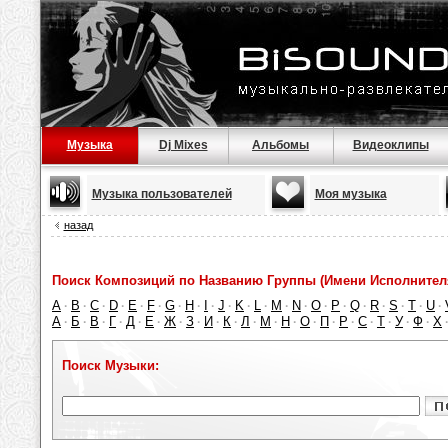
Музыка
Dj Mixes
Альбомы
Видеоклипы
Музыка пользователей
Моя музыка
назад
Поиск Композиций по Названию Группы (Имени Исполнител
A
B
C
D
E
F
G
H
I
J
K
L
M
N
O
P
Q
R
S
T
U
·
·
·
·
·
·
·
·
·
·
·
·
·
·
·
·
·
·
·
·
·
А
Б
В
Г
Д
Е
Ж
З
И
К
Л
М
Н
О
П
Р
С
Т
У
Ф
Х
·
·
·
·
·
·
·
·
·
·
·
·
·
·
·
·
·
·
·
·
Поиск Музыки: