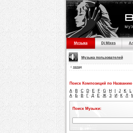
Музыка
Dj Mixes
А
Музыка пользователей
назад
Поиск Композиций по Названию 
A
B
C
D
E
F
G
H
I
J
K
L
·
·
·
·
·
·
·
·
·
·
·
А
Б
В
Г
Д
Е
Ж
З
И
К
Л
·
·
·
·
·
·
·
·
·
·
·
Поиск Музыки: