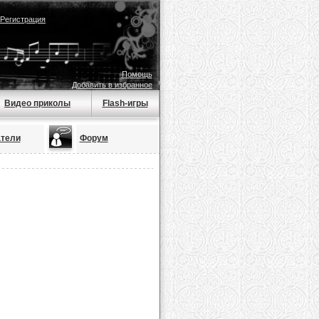
Регистрация
Помощь
Добавить в избранное
Видео приколы
Flash-игры
тели
Форум