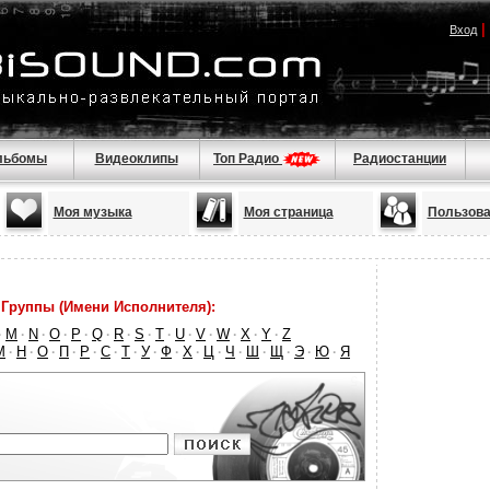
|
Вход
льбомы
Видеоклипы
Топ Радио
Радиостанции
Моя музыка
Моя страница
Пользова
Группы (Имени Исполнителя):
M
N
O
P
Q
R
S
T
U
V
W
X
Y
Z
·
·
·
·
·
·
·
·
·
·
·
·
·
·
М
Н
О
П
Р
С
Т
У
Ф
Х
Ц
Ч
Ш
Щ
Э
Ю
Я
·
·
·
·
·
·
·
·
·
·
·
·
·
·
·
·