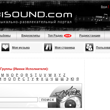
|
Вход
льбомы
Видеоклипы
Топ Радио
Радиостанции
Моя музыка
Моя страница
Пользова
Группы (Имени Исполнителя):
M
N
O
P
Q
R
S
T
U
V
W
X
Y
Z
·
·
·
·
·
·
·
·
·
·
·
·
·
·
М
Н
О
П
Р
С
Т
У
Ф
Х
Ц
Ч
Ш
Щ
Э
Ю
Я
·
·
·
·
·
·
·
·
·
·
·
·
·
·
·
·