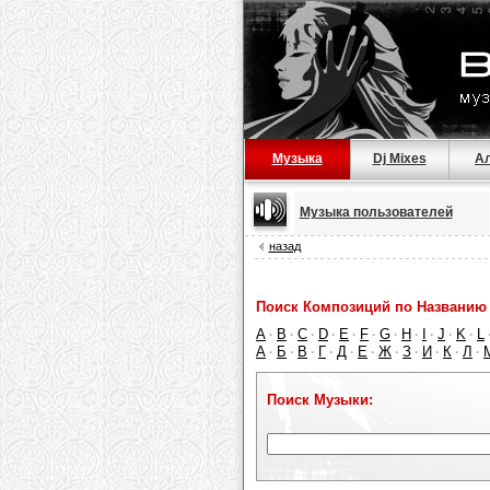
Музыка
Dj Mixes
А
Музыка пользователей
назад
Поиск Композиций по Названию 
A
B
C
D
E
F
G
H
I
J
K
L
·
·
·
·
·
·
·
·
·
·
·
А
Б
В
Г
Д
Е
Ж
З
И
К
Л
·
·
·
·
·
·
·
·
·
·
·
Поиск Музыки: