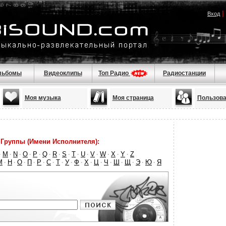
|
Вход
льбомы
Видеоклипы
Топ Радио
Радиостанции
Моя музыка
Моя страница
Пользова
Группы (Имени Исполнителя):
M
N
O
P
Q
R
S
T
U
V
W
X
Y
Z
·
·
·
·
·
·
·
·
·
·
·
·
·
·
М
Н
О
П
Р
С
Т
У
Ф
Х
Ц
Ч
Ш
Щ
Э
Ю
Я
·
·
·
·
·
·
·
·
·
·
·
·
·
·
·
·