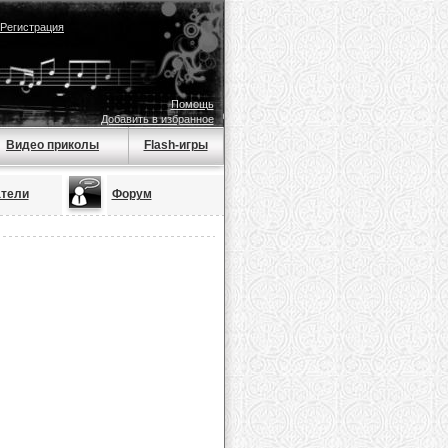
Регистрация
Помощь
Добавить в избранное
Видео приколы
Flash-игры
тели
Форум