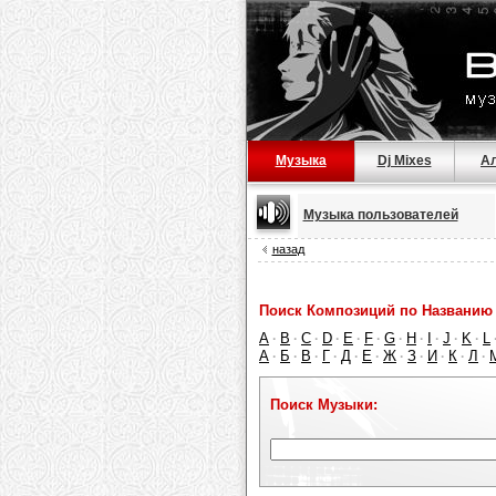
Музыка
Dj Mixes
А
Музыка пользователей
назад
Поиск Композиций по Названию 
A
B
C
D
E
F
G
H
I
J
K
L
·
·
·
·
·
·
·
·
·
·
·
А
Б
В
Г
Д
Е
Ж
З
И
К
Л
·
·
·
·
·
·
·
·
·
·
·
Поиск Музыки: