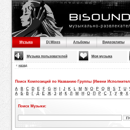
Музыка
Dj Mixes
Альбомы
Видеоклипы
Музыка пользователей
Моя музыка
назад
Поиск Композиций по Названию Группы (Имени Исполнител
A
B
C
D
E
F
G
H
I
J
K
L
M
N
O
P
Q
R
S
T
U
·
·
·
·
·
·
·
·
·
·
·
·
·
·
·
·
·
·
·
·
·
А
Б
В
Г
Д
Е
Ж
З
И
К
Л
М
Н
О
П
Р
С
Т
У
Ф
Х
·
·
·
·
·
·
·
·
·
·
·
·
·
·
·
·
·
·
·
·
Поиск Музыки: