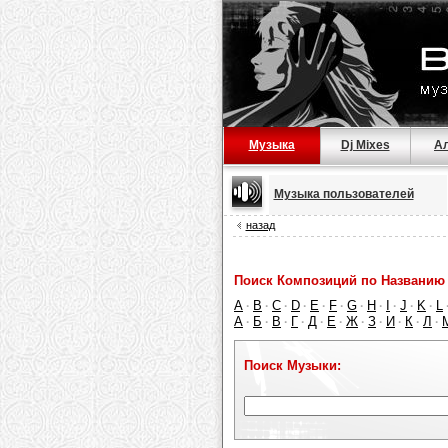
Музыка
Dj Mixes
А
Музыка пользователей
назад
Поиск Композиций по Названию 
A
B
C
D
E
F
G
H
I
J
K
L
·
·
·
·
·
·
·
·
·
·
·
А
Б
В
Г
Д
Е
Ж
З
И
К
Л
·
·
·
·
·
·
·
·
·
·
·
Поиск Музыки: