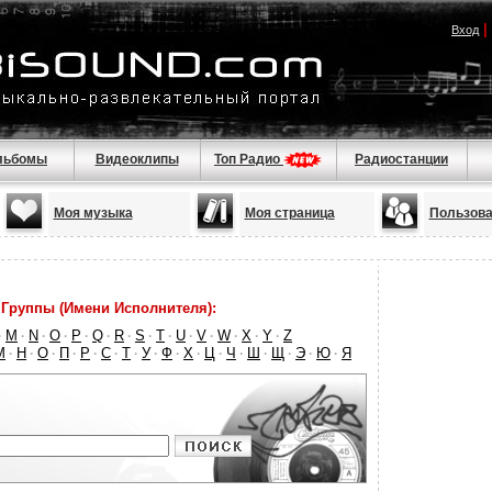
|
Вход
льбомы
Видеоклипы
Топ Радио
Радиостанции
Моя музыка
Моя страница
Пользова
Группы (Имени Исполнителя):
M
N
O
P
Q
R
S
T
U
V
W
X
Y
Z
·
·
·
·
·
·
·
·
·
·
·
·
·
·
М
Н
О
П
Р
С
Т
У
Ф
Х
Ц
Ч
Ш
Щ
Э
Ю
Я
·
·
·
·
·
·
·
·
·
·
·
·
·
·
·
·