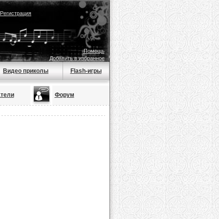
Регистрация
Помощь
Добавить в избранное
Видео приколы
Flash-игры
тели
Форум