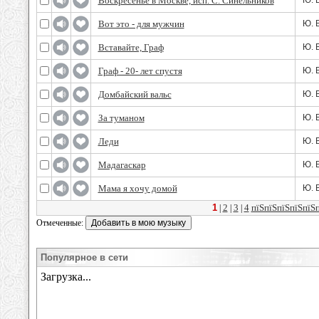
Воскресенье в Москве, исп. С. Синельников
Ю. 
Вот это - для мужчин
Ю. 
Вставайте, Граф
Ю. 
Граф - 20- лет спустя
Ю. 
Домбайский вальс
Ю. 
За туманом
Ю. 
Леди
Ю. 
Мадагаскар
Ю. 
Мама я хочу домой
Ю. 
1
2
3
4
пїЅпїЅпїЅпїЅпїЅ
|
|
|
Отмеченные:
Популярное в сети