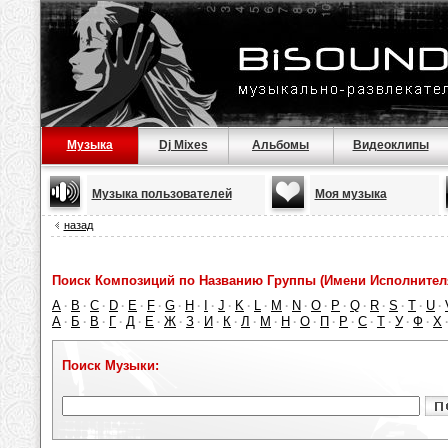
Музыка
Dj Mixes
Альбомы
Видеоклипы
Музыка пользователей
Моя музыка
назад
Поиск Композиций по Названию Группы (Имени Исполнител
A
B
C
D
E
F
G
H
I
J
K
L
M
N
O
P
Q
R
S
T
U
·
·
·
·
·
·
·
·
·
·
·
·
·
·
·
·
·
·
·
·
·
А
Б
В
Г
Д
Е
Ж
З
И
К
Л
М
Н
О
П
Р
С
Т
У
Ф
Х
·
·
·
·
·
·
·
·
·
·
·
·
·
·
·
·
·
·
·
·
Поиск Музыки: