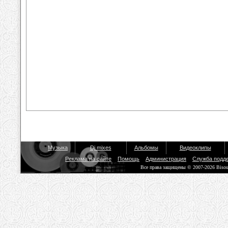
Музыка
Dj mixes
Альбомы
Видеоклипы
Реклама на сайте
Помощь
Администрация
Служба подд
Все права защищены © 2007-2026 Biso