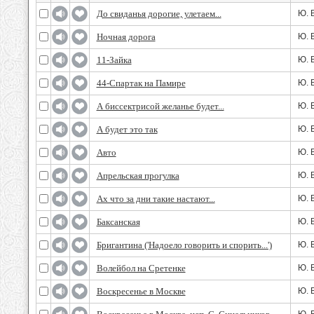
До свиданья дорогие, улетаем...
Ю. 
Ночная дорога
Ю. 
11-Зайка
Ю. 
44-Спартак на Памире
Ю. 
А биссектрисой желанье будет...
Ю. 
А будет это так
Ю. 
Авто
Ю. 
Апрельская прогулка
Ю. 
Ах что за дни такие настают...
Ю. 
Баксанская
Ю. 
Бригантина ('Надоело говорить и спорить...')
Ю. 
Волейбол на Сретенке
Ю. 
Воскресенье в Москве
Ю. 