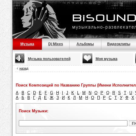
Музыка
Dj Mixes
Альбомы
Видеоклипы
Музыка пользователей
Моя музыка
назад
Поиск Композиций по Названию Группы (Имени Исполнител
A
B
C
D
E
F
G
H
I
J
K
L
M
N
O
P
Q
R
S
T
U
·
·
·
·
·
·
·
·
·
·
·
·
·
·
·
·
·
·
·
·
·
А
Б
В
Г
Д
Е
Ж
З
И
К
Л
М
Н
О
П
Р
С
Т
У
Ф
Х
·
·
·
·
·
·
·
·
·
·
·
·
·
·
·
·
·
·
·
·
Поиск Музыки: