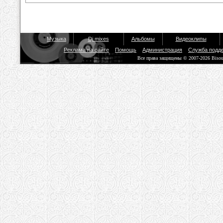
Музыка
Dj mixes
Альбомы
Видеоклипы
Реклама на сайте
Помощь
Администрация
Служба подд
Все права защищены © 2007-2026 Biso