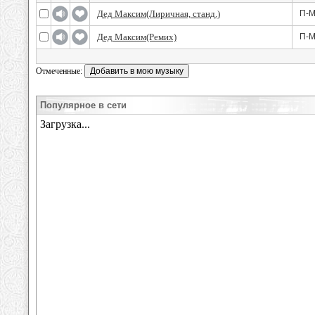
Дед Максим(Лиричная, станд.)
П-
Дед Максим(Ремих)
П-
Отмеченные:
Популярное в сети