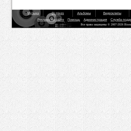
Музыка
Dj mixes
Альбомы
Видеоклипы
Реклама на сайте
Помощь
Администрация
Служба подд
Все права защищены © 2007-2026 Biso