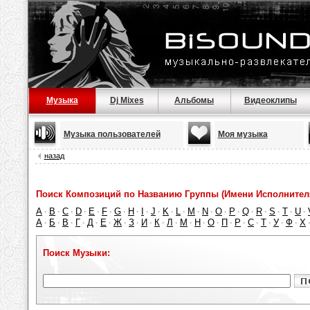
Музыка
Dj Mixes
Альбомы
Видеоклипы
Музыка пользователей
Моя музыка
назад
Поиск Композиций по Названию Группы (Имени Исполнител
A
B
C
D
E
F
G
H
I
J
K
L
M
N
O
P
Q
R
S
T
U
·
·
·
·
·
·
·
·
·
·
·
·
·
·
·
·
·
·
·
·
·
А
Б
В
Г
Д
Е
Ж
З
И
К
Л
М
Н
О
П
Р
С
Т
У
Ф
Х
·
·
·
·
·
·
·
·
·
·
·
·
·
·
·
·
·
·
·
·
Поиск Музыки: