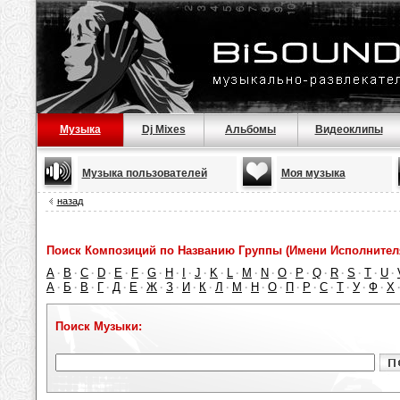
Музыка
Dj Mixes
Альбомы
Видеоклипы
Музыка пользователей
Моя музыка
назад
Поиск Композиций по Названию Группы (Имени Исполнител
A
B
C
D
E
F
G
H
I
J
K
L
M
N
O
P
Q
R
S
T
U
·
·
·
·
·
·
·
·
·
·
·
·
·
·
·
·
·
·
·
·
·
А
Б
В
Г
Д
Е
Ж
З
И
К
Л
М
Н
О
П
Р
С
Т
У
Ф
Х
·
·
·
·
·
·
·
·
·
·
·
·
·
·
·
·
·
·
·
·
Поиск Музыки: