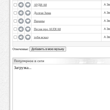
АУДИ А8
А З
Долгая Зима
А З
Пацаны
А З
Песня про AUDI A8
А З
тебя искал
А З
Отмеченные:
Популярное в сети