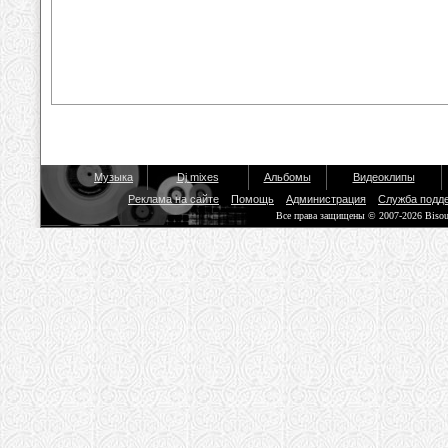
Музыка
Dj mixes
Альбомы
Видеоклипы
Реклама на сайте
Помощь
Администрация
Служба подд
Все права защищены © 2007-2026 Biso