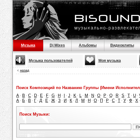
Музыка
Dj Mixes
Альбомы
Видеоклипы
Музыка пользователей
Моя музыка
назад
Поиск Композиций по Названию Группы (Имени Исполнител
A
B
C
D
E
F
G
H
I
J
K
L
M
N
O
P
Q
R
S
T
U
·
·
·
·
·
·
·
·
·
·
·
·
·
·
·
·
·
·
·
·
·
А
Б
В
Г
Д
Е
Ж
З
И
К
Л
М
Н
О
П
Р
С
Т
У
Ф
Х
·
·
·
·
·
·
·
·
·
·
·
·
·
·
·
·
·
·
·
·
Поиск Музыки: