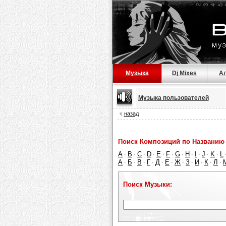
Музыка
Dj Mixes
А
Музыка пользователей
назад
Поиск Композиций по Названию 
A
B
C
D
E
F
G
H
I
J
K
L
·
·
·
·
·
·
·
·
·
·
·
А
Б
В
Г
Д
Е
Ж
З
И
К
Л
·
·
·
·
·
·
·
·
·
·
·
Поиск Музыки: