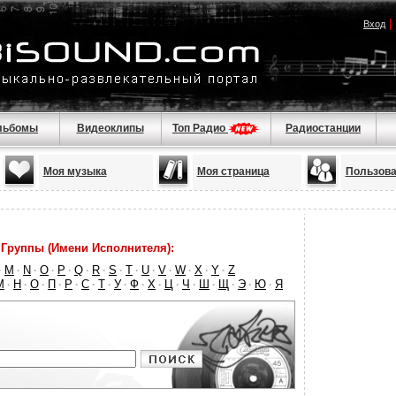
|
Вход
льбомы
Видеоклипы
Топ Радио
Радиостанции
Моя музыка
Моя страница
Пользова
Группы (Имени Исполнителя):
M
N
O
P
Q
R
S
T
U
V
W
X
Y
Z
·
·
·
·
·
·
·
·
·
·
·
·
·
·
М
Н
О
П
Р
С
Т
У
Ф
Х
Ц
Ч
Ш
Щ
Э
Ю
Я
·
·
·
·
·
·
·
·
·
·
·
·
·
·
·
·