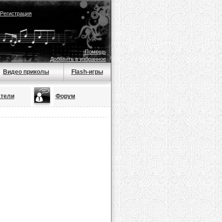
Регистрация
Помощь
Добавить в избранное
Видео приколы
Flash-игры
тели
Форум