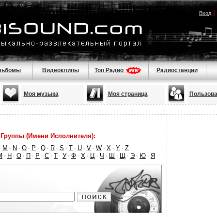
|
Вход
льбомы
Видеоклипы
Топ Радио
Радиостанции
Моя музыка
Моя страница
Пользова
Группы (Имени Исполнителя):
M
N
O
P
Q
R
S
T
U
V
W
X
Y
Z
·
·
·
·
·
·
·
·
·
·
·
·
·
·
М
Н
О
П
Р
С
Т
У
Ф
Х
Ц
Ч
Ш
Щ
Э
Ю
Я
·
·
·
·
·
·
·
·
·
·
·
·
·
·
·
·