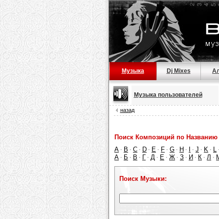
Музыка
Dj Mixes
А
Музыка пользователей
назад
Поиск Композиций по Названию 
A
B
C
D
E
F
G
H
I
J
K
L
·
·
·
·
·
·
·
·
·
·
·
А
Б
В
Г
Д
Е
Ж
З
И
К
Л
·
·
·
·
·
·
·
·
·
·
·
Поиск Музыки: