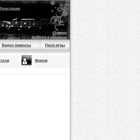
Регистрация
Помощь
Добавить в избранное
Видео приколы
Flash-игры
тели
Форум