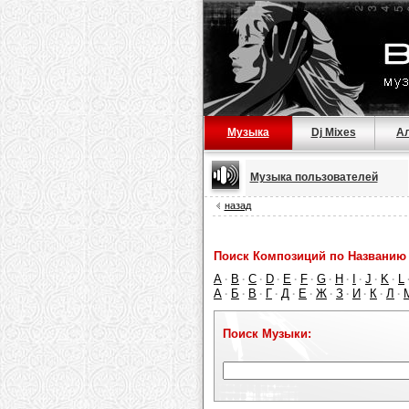
Музыка
Dj Mixes
А
Музыка пользователей
назад
Поиск Композиций по Названию 
A
B
C
D
E
F
G
H
I
J
K
L
·
·
·
·
·
·
·
·
·
·
·
А
Б
В
Г
Д
Е
Ж
З
И
К
Л
·
·
·
·
·
·
·
·
·
·
·
Поиск Музыки: