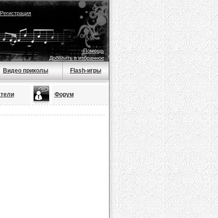
Регистрация
Помощь
Добавить в избранное
Видео приколы
Flash-игры
тели
Форум