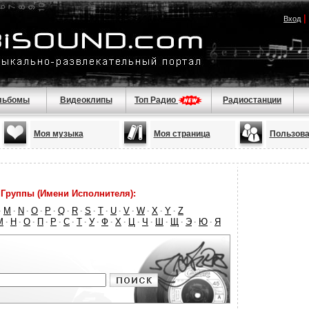
|
Вход
льбомы
Видеоклипы
Топ Радио
Радиостанции
Моя музыка
Моя страница
Пользова
Группы (Имени Исполнителя):
M
N
O
P
Q
R
S
T
U
V
W
X
Y
Z
·
·
·
·
·
·
·
·
·
·
·
·
·
·
М
Н
О
П
Р
С
Т
У
Ф
Х
Ц
Ч
Ш
Щ
Э
Ю
Я
·
·
·
·
·
·
·
·
·
·
·
·
·
·
·
·