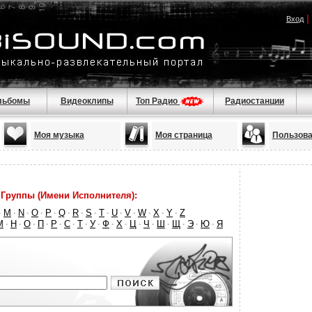
|
Вход
льбомы
Видеоклипы
Топ Радио
Радиостанции
Моя музыка
Моя страница
Пользова
Группы (Имени Исполнителя):
M
N
O
P
Q
R
S
T
U
V
W
X
Y
Z
·
·
·
·
·
·
·
·
·
·
·
·
·
·
М
Н
О
П
Р
С
Т
У
Ф
Х
Ц
Ч
Ш
Щ
Э
Ю
Я
·
·
·
·
·
·
·
·
·
·
·
·
·
·
·
·