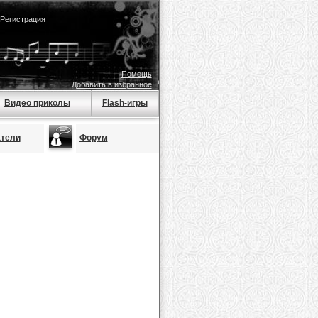
Регистрация
Помощь
Добавить в избранное
Видео приколы
Flash-игры
тели
Форум