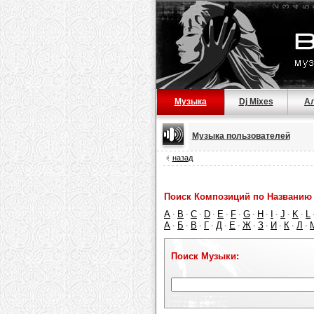
Музыка
Dj Mixes
А
Музыка пользователей
назад
Поиск Композиций по Названию 
A
B
C
D
E
F
G
H
I
J
K
L
·
·
·
·
·
·
·
·
·
·
·
А
Б
В
Г
Д
Е
Ж
З
И
К
Л
·
·
·
·
·
·
·
·
·
·
·
Поиск Музыки: