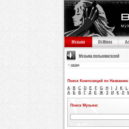
Музыка
Dj Mixes
А
Музыка пользователей
назад
Поиск Композиций по Названию 
A
B
C
D
E
F
G
H
I
J
K
L
·
·
·
·
·
·
·
·
·
·
·
А
Б
В
Г
Д
Е
Ж
З
И
К
Л
·
·
·
·
·
·
·
·
·
·
·
Поиск Музыки: