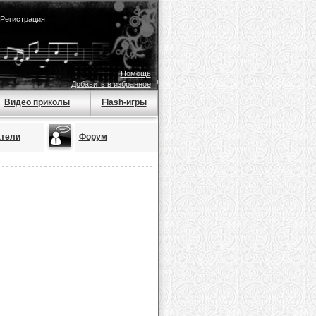
Регистрация
Помощь
Добавить в избранное
Видео приколы
Flash-игры
тели
Форум