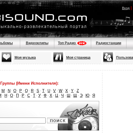
|
Вход
льбомы
Видеоклипы
Топ Радио
Радиостанции
Моя музыка
Моя страница
Пользова
Группы (Имени Исполнителя):
M
N
O
P
Q
R
S
T
U
V
W
X
Y
Z
·
·
·
·
·
·
·
·
·
·
·
·
·
·
М
Н
О
П
Р
С
Т
У
Ф
Х
Ц
Ч
Ш
Щ
Э
Ю
Я
·
·
·
·
·
·
·
·
·
·
·
·
·
·
·
·