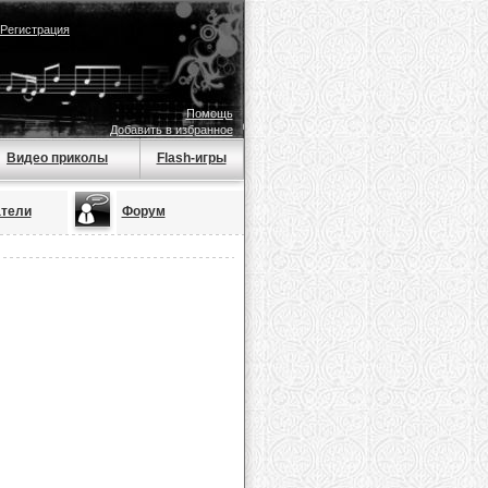
Регистрация
Помощь
Добавить в избранное
Видео приколы
Flash-игры
тели
Форум