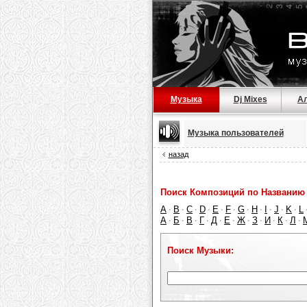
Музыка
Dj Mixes
А
Музыка пользователей
назад
Поиск Композиций по Названию 
A
B
C
D
E
F
G
H
I
J
K
L
·
·
·
·
·
·
·
·
·
·
·
А
Б
В
Г
Д
Е
Ж
З
И
К
Л
·
·
·
·
·
·
·
·
·
·
·
Поиск Музыки: