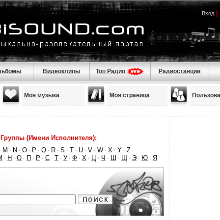
|
Вход
льбомы
Видеоклипы
Топ Радио
Радиостанции
Моя музыка
Моя страница
Пользова
Группы (Имени Исполнителя):
M
N
O
P
Q
R
S
T
U
V
W
X
Y
Z
·
·
·
·
·
·
·
·
·
·
·
·
·
·
М
Н
О
П
Р
С
Т
У
Ф
Х
Ц
Ч
Ш
Щ
Э
Ю
Я
·
·
·
·
·
·
·
·
·
·
·
·
·
·
·
·