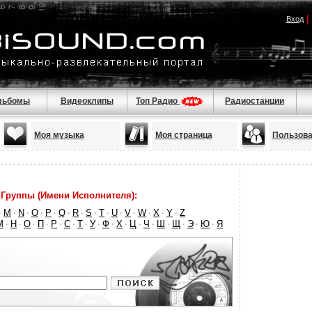
|
Вход
льбомы
Видеоклипы
Топ Радио
Радиостанции
Моя музыка
Моя страница
Пользова
Группы (Имени Исполнителя):
M
N
O
P
Q
R
S
T
U
V
W
X
Y
Z
·
·
·
·
·
·
·
·
·
·
·
·
·
·
М
Н
О
П
Р
С
Т
У
Ф
Х
Ц
Ч
Ш
Щ
Э
Ю
Я
·
·
·
·
·
·
·
·
·
·
·
·
·
·
·
·