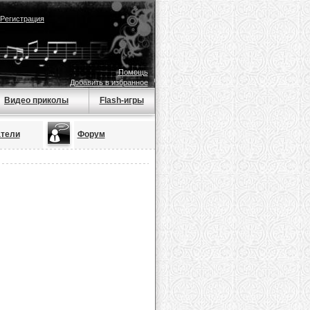
Регистрация
Помощь
Добавить в избранное
Видео приколы
Flash-игры
тели
Форум