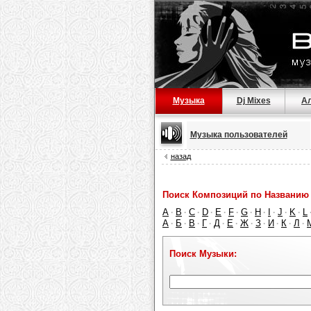
Музыка
Dj Mixes
А
Музыка пользователей
назад
Поиск Композиций по Названию 
A
B
C
D
E
F
G
H
I
J
K
L
·
·
·
·
·
·
·
·
·
·
·
А
Б
В
Г
Д
Е
Ж
З
И
К
Л
·
·
·
·
·
·
·
·
·
·
·
Поиск Музыки: