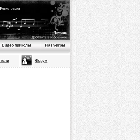
Регистрация
Помощь
Добавить в избранное
Видео приколы
Flash-игры
тели
Форум