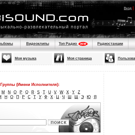
|
Вход
льбомы
Видеоклипы
Топ Радио
Радиостанции
Моя музыка
Моя страница
Пользова
Группы (Имени Исполнителя):
M
N
O
P
Q
R
S
T
U
V
W
X
Y
Z
·
·
·
·
·
·
·
·
·
·
·
·
·
·
М
Н
О
П
Р
С
Т
У
Ф
Х
Ц
Ч
Ш
Щ
Э
Ю
Я
·
·
·
·
·
·
·
·
·
·
·
·
·
·
·
·