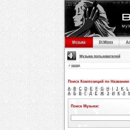
Музыка
Dj Mixes
А
Музыка пользователей
назад
Поиск Композиций по Названию 
A
B
C
D
E
F
G
H
I
J
K
L
·
·
·
·
·
·
·
·
·
·
·
А
Б
В
Г
Д
Е
Ж
З
И
К
Л
·
·
·
·
·
·
·
·
·
·
·
Поиск Музыки: