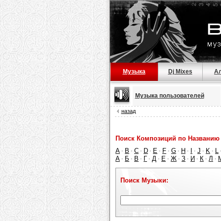
Музыка
Dj Mixes
А
Музыка пользователей
назад
Поиск Композиций по Названию 
A
B
C
D
E
F
G
H
I
J
K
L
·
·
·
·
·
·
·
·
·
·
·
А
Б
В
Г
Д
Е
Ж
З
И
К
Л
·
·
·
·
·
·
·
·
·
·
·
Поиск Музыки: