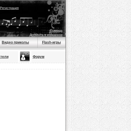
Регистрация
Помощь
Добавить в избранное
Видео приколы
Flash-игры
тели
Форум