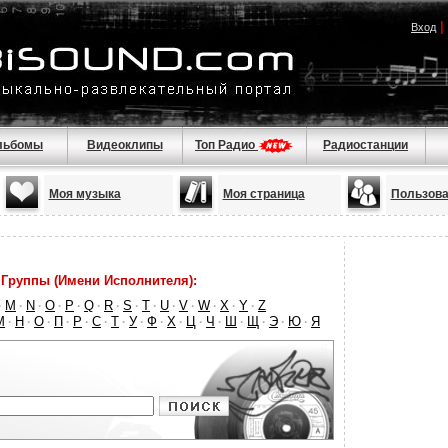
|
Вход
льбомы
Видеоклипы
Топ Радио
Радиостанции
Моя музыка
Моя страница
Пользова
Группы (Имени Исполнителя):
M
N
O
P
Q
R
S
T
U
V
W
X
Y
Z
·
·
·
·
·
·
·
·
·
·
·
·
·
·
М
Н
О
П
Р
С
Т
У
Ф
Х
Ц
Ч
Ш
Щ
Э
Ю
Я
·
·
·
·
·
·
·
·
·
·
·
·
·
·
·
·