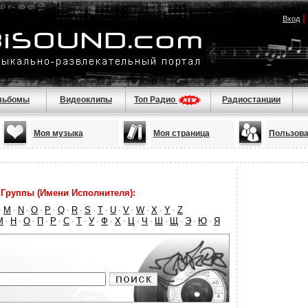
|
Вход
льбомы
Видеоклипы
Топ Радио
Радиостанции
Моя музыка
Моя страница
Пользова
Группы (Имени Исполнителя):
M
N
O
P
Q
R
S
T
U
V
W
X
Y
Z
·
·
·
·
·
·
·
·
·
·
·
·
·
·
М
Н
О
П
Р
С
Т
У
Ф
Х
Ц
Ч
Ш
Щ
Э
Ю
Я
·
·
·
·
·
·
·
·
·
·
·
·
·
·
·
·