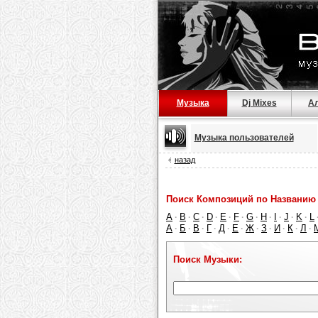
Музыка
Dj Mixes
А
Музыка пользователей
назад
Поиск Композиций по Названию 
A
B
C
D
E
F
G
H
I
J
K
L
·
·
·
·
·
·
·
·
·
·
·
А
Б
В
Г
Д
Е
Ж
З
И
К
Л
·
·
·
·
·
·
·
·
·
·
·
Поиск Музыки: