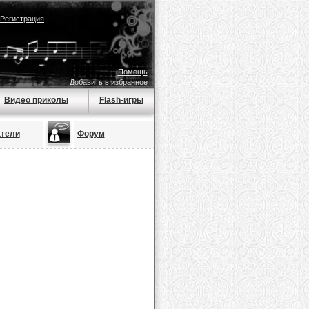
Регистрация
Помощь
Добавить в избранное
Видео приколы
Flash-игры
тели
Форум