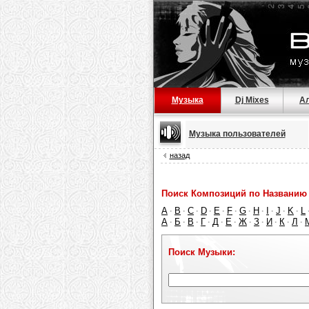
Музыка
Dj Mixes
А
Музыка пользователей
назад
Поиск Композиций по Названию 
A
B
C
D
E
F
G
H
I
J
K
L
·
·
·
·
·
·
·
·
·
·
·
А
Б
В
Г
Д
Е
Ж
З
И
К
Л
·
·
·
·
·
·
·
·
·
·
·
Поиск Музыки: