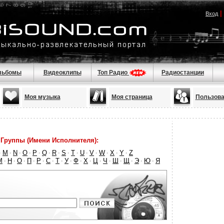
|
Вход
льбомы
Видеоклипы
Топ Радио
Радиостанции
Моя музыка
Моя страница
Пользова
Группы (Имени Исполнителя):
M
N
O
P
Q
R
S
T
U
V
W
X
Y
Z
·
·
·
·
·
·
·
·
·
·
·
·
·
·
М
Н
О
П
Р
С
Т
У
Ф
Х
Ц
Ч
Ш
Щ
Э
Ю
Я
·
·
·
·
·
·
·
·
·
·
·
·
·
·
·
·