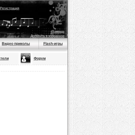
Регистрация
Помощь
Добавить в избранное
Видео приколы
Flash-игры
тели
Форум