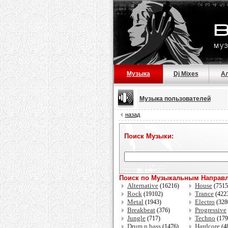
Музыка
Dj Mixes
А
Музыка пользователей
назад
Поиск Музыки:
Поиск по Музыкальным Направ
Alternative
House
(16216)
(751
Rock
Trance
(19102)
(422
Metal
Electro
(1943)
(328
Breakbeat
Progressive
(376)
Jungle
Techno
(717)
(17
Drum n bass
Hardcore
(1476)
(4