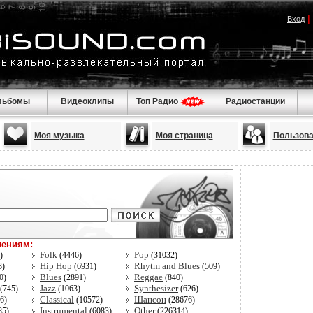
|
Вход
льбомы
Видеоклипы
Топ Радио
Радиостанции
Моя музыка
Моя страница
Пользова
лениям:
Folk
Pop
5)
(4446)
(31032)
Hip Hop
Rhytm and Blues
3)
(6931)
(509)
Blues
Reggae
0)
(2891)
(840)
Jazz
Synthesizer
(745)
(1063)
(626)
Classical
Шансон
96)
(10572)
(28676)
Instrumental
Other
85)
(6083)
(226314)