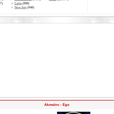
Latin
07)
(888)
New Age
(948)
Akmalov - Ego