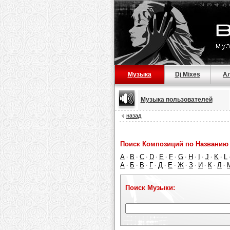
Музыка
Dj Mixes
А
Музыка пользователей
назад
Поиск Композиций по Названию 
A
B
C
D
E
F
G
H
I
J
K
L
·
·
·
·
·
·
·
·
·
·
·
А
Б
В
Г
Д
Е
Ж
З
И
К
Л
·
·
·
·
·
·
·
·
·
·
·
Поиск Музыки: