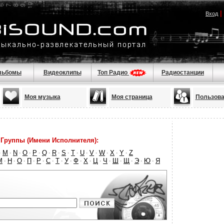
|
Вход
льбомы
Видеоклипы
Топ Радио
Радиостанции
Моя музыка
Моя страница
Пользова
Группы (Имени Исполнителя):
M
N
O
P
Q
R
S
T
U
V
W
X
Y
Z
·
·
·
·
·
·
·
·
·
·
·
·
·
·
М
Н
О
П
Р
С
Т
У
Ф
Х
Ц
Ч
Ш
Щ
Э
Ю
Я
·
·
·
·
·
·
·
·
·
·
·
·
·
·
·
·