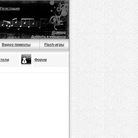
Регистрация
Помощь
Добавить в избранное
Видео приколы
Flash-игры
тели
Форум