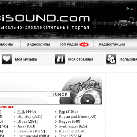
|
Вход
льбомы
Видеоклипы
Топ Радио
Радиостанции
Моя музыка
Моя страница
Пользова
лениям:
Folk
Pop
5)
(4446)
(31032)
Hip Hop
Rhytm and Blues
3)
(6931)
(509)
Blues
Reggae
0)
(2891)
(840)
Jazz
Synthesizer
(745)
(1063)
(626)
Classical
Шансон
96)
(10572)
(28676)
Instrumental
Other
85)
(6083)
(226314)