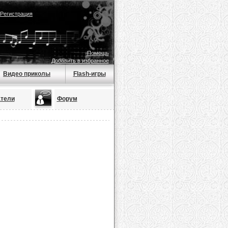
Регистрация
Помощь
Добавить в избранное
Видео приколы
Flash-игры
тели
Форум