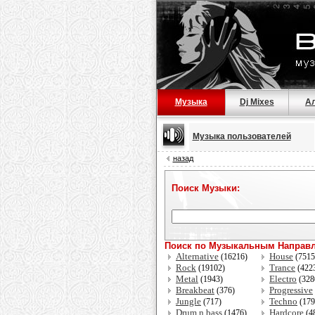
Музыка
Dj Mixes
А
Музыка пользователей
назад
Поиск Музыки:
Поиск по Музыкальным Направ
Alternative
House
(16216)
(751
Rock
Trance
(19102)
(422
Metal
Electro
(1943)
(328
Breakbeat
Progressive
(376)
Jungle
Techno
(717)
(17
Drum n bass
Hardcore
(1476)
(4