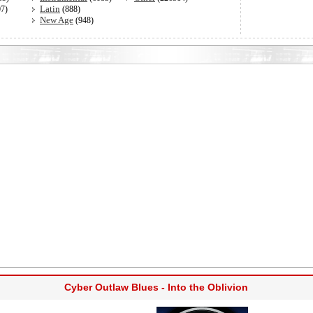
Latin
07)
(888)
New Age
(948)
Cyber Outlaw Blues - Into the Oblivion