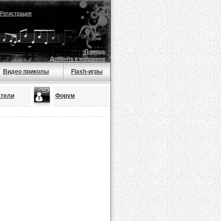
Регистрация
Помощь
Добавить в избранное
Видео приколы
Flash-игры
тели
Форум