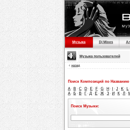
Музыка
Dj Mixes
А
Музыка пользователей
назад
Поиск Композиций по Названию 
A
B
C
D
E
F
G
H
I
J
K
L
·
·
·
·
·
·
·
·
·
·
·
А
Б
В
Г
Д
Е
Ж
З
И
К
Л
·
·
·
·
·
·
·
·
·
·
·
Поиск Музыки: