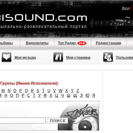
|
Вход
льбомы
Видеоклипы
Топ Радио
Радиостанции
Моя музыка
Моя страница
Пользова
Группы (Имени Исполнителя):
M
N
O
P
Q
R
S
T
U
V
W
X
Y
Z
·
·
·
·
·
·
·
·
·
·
·
·
·
·
М
Н
О
П
Р
С
Т
У
Ф
Х
Ц
Ч
Ш
Щ
Э
Ю
Я
·
·
·
·
·
·
·
·
·
·
·
·
·
·
·
·