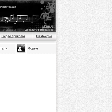
Регистрация
Помощь
Добавить в избранное
Видео приколы
Flash-игры
тели
Форум