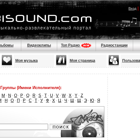
|
Вход
льбомы
Видеоклипы
Топ Радио
Радиостанции
Моя музыка
Моя страница
Пользова
Группы (Имени Исполнителя):
M
N
O
P
Q
R
S
T
U
V
W
X
Y
Z
·
·
·
·
·
·
·
·
·
·
·
·
·
·
М
Н
О
П
Р
С
Т
У
Ф
Х
Ц
Ч
Ш
Щ
Э
Ю
Я
·
·
·
·
·
·
·
·
·
·
·
·
·
·
·
·