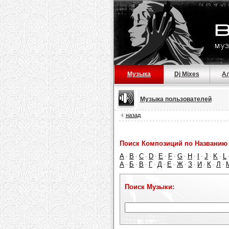
Музыка
Dj Mixes
А
Музыка пользователей
назад
Поиск Композиций по Названию 
A
B
C
D
E
F
G
H
I
J
K
L
·
·
·
·
·
·
·
·
·
·
·
А
Б
В
Г
Д
Е
Ж
З
И
К
Л
·
·
·
·
·
·
·
·
·
·
·
Поиск Музыки: