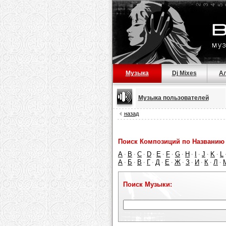
Музыка
Dj Mixes
А
Музыка пользователей
назад
Поиск Композиций по Названию 
A
B
C
D
E
F
G
H
I
J
K
L
·
·
·
·
·
·
·
·
·
·
·
А
Б
В
Г
Д
Е
Ж
З
И
К
Л
·
·
·
·
·
·
·
·
·
·
·
Поиск Музыки: