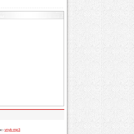
ис:
vnyk-mp3