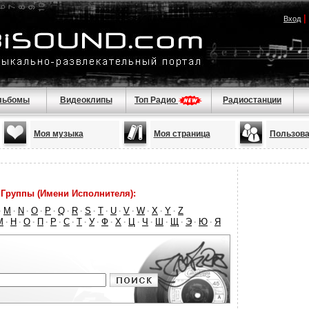
|
Вход
льбомы
Видеоклипы
Топ Радио
Радиостанции
Моя музыка
Моя страница
Пользова
Группы (Имени Исполнителя):
M
N
O
P
Q
R
S
T
U
V
W
X
Y
Z
·
·
·
·
·
·
·
·
·
·
·
·
·
·
М
Н
О
П
Р
С
Т
У
Ф
Х
Ц
Ч
Ш
Щ
Э
Ю
Я
·
·
·
·
·
·
·
·
·
·
·
·
·
·
·
·