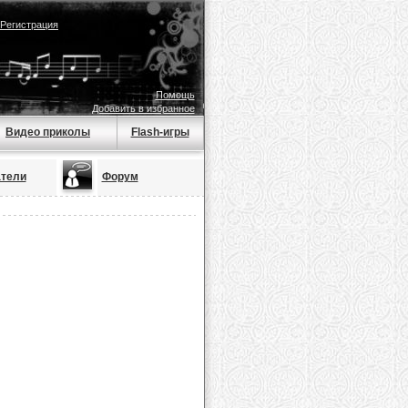
Регистрация
Помощь
Добавить в избранное
Видео приколы
Flash-игры
тели
Форум