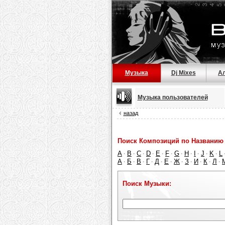
Музыка
Dj Mixes
А
Музыка пользователей
назад
Поиск Композиций по Названию 
A
B
C
D
E
F
G
H
I
J
K
L
·
·
·
·
·
·
·
·
·
·
·
А
Б
В
Г
Д
Е
Ж
З
И
К
Л
·
·
·
·
·
·
·
·
·
·
·
Поиск Музыки: