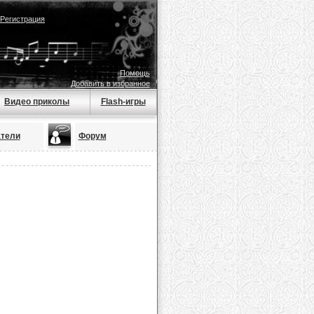
Регистрация
Помощь
Добавить в избранное
Видео приколы
Flash-игры
тели
Форум