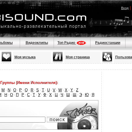
|
Вход
льбомы
Видеоклипы
Топ Радио
Радиостанции
Моя музыка
Моя страница
Пользова
Группы (Имени Исполнителя):
M
N
O
P
Q
R
S
T
U
V
W
X
Y
Z
·
·
·
·
·
·
·
·
·
·
·
·
·
·
М
Н
О
П
Р
С
Т
У
Ф
Х
Ц
Ч
Ш
Щ
Э
Ю
Я
·
·
·
·
·
·
·
·
·
·
·
·
·
·
·
·