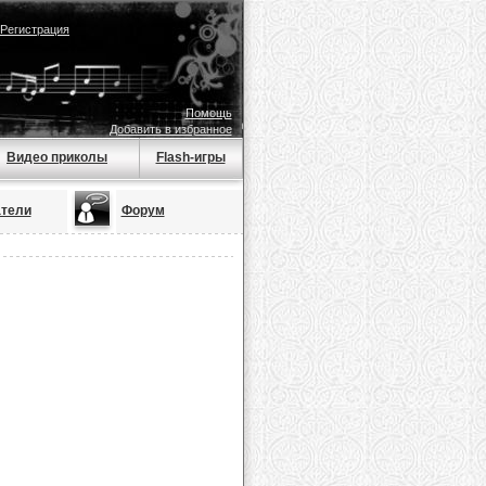
Регистрация
Помощь
Добавить в избранное
Видео приколы
Flash-игры
тели
Форум