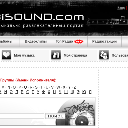
|
Вход
льбомы
Видеоклипы
Топ Радио
Радиостанции
Моя музыка
Моя страница
Пользова
Группы (Имени Исполнителя):
M
N
O
P
Q
R
S
T
U
V
W
X
Y
Z
·
·
·
·
·
·
·
·
·
·
·
·
·
·
М
Н
О
П
Р
С
Т
У
Ф
Х
Ц
Ч
Ш
Щ
Э
Ю
Я
·
·
·
·
·
·
·
·
·
·
·
·
·
·
·
·