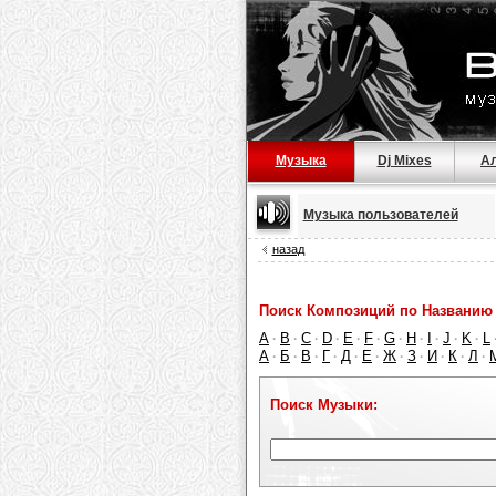
Музыка
Dj Mixes
А
Музыка пользователей
назад
Поиск Композиций по Названию 
A
B
C
D
E
F
G
H
I
J
K
L
·
·
·
·
·
·
·
·
·
·
·
А
Б
В
Г
Д
Е
Ж
З
И
К
Л
·
·
·
·
·
·
·
·
·
·
·
Поиск Музыки: