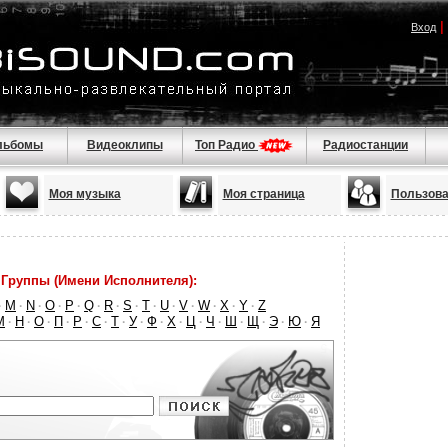
|
Вход
льбомы
Видеоклипы
Топ Радио
Радиостанции
Моя музыка
Моя страница
Пользова
Группы (Имени Исполнителя):
M
N
O
P
Q
R
S
T
U
V
W
X
Y
Z
·
·
·
·
·
·
·
·
·
·
·
·
·
·
М
Н
О
П
Р
С
Т
У
Ф
Х
Ц
Ч
Ш
Щ
Э
Ю
Я
·
·
·
·
·
·
·
·
·
·
·
·
·
·
·
·