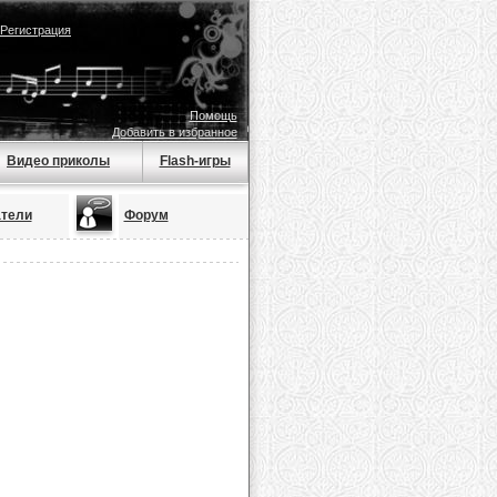
Регистрация
Помощь
Добавить в избранное
Видео приколы
Flash-игры
тели
Форум