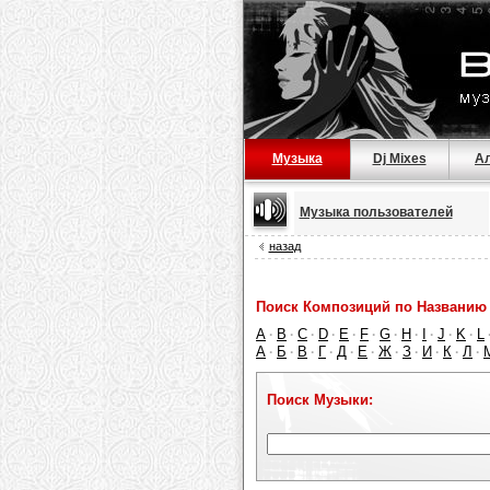
Музыка
Dj Mixes
А
Музыка пользователей
назад
Поиск Композиций по Названию 
A
B
C
D
E
F
G
H
I
J
K
L
·
·
·
·
·
·
·
·
·
·
·
А
Б
В
Г
Д
Е
Ж
З
И
К
Л
·
·
·
·
·
·
·
·
·
·
·
Поиск Музыки: