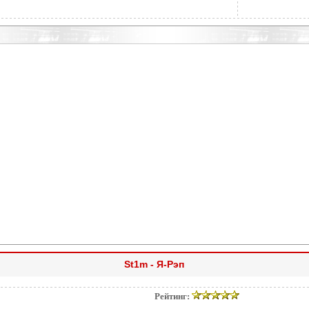
St1m - Я-Рэп
Рейтинг: