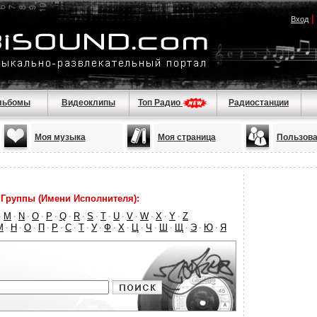
|
Вход
льбомы
Видеоклипы
Топ Радио
Радиостанции
Моя музыка
Моя страница
Пользова
Группы (Имени Исполнителя):
M
N
O
P
Q
R
S
T
U
V
W
X
Y
Z
·
·
·
·
·
·
·
·
·
·
·
·
·
·
М
Н
О
П
Р
С
Т
У
Ф
Х
Ц
Ч
Ш
Щ
Э
Ю
Я
·
·
·
·
·
·
·
·
·
·
·
·
·
·
·
·