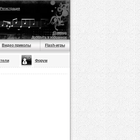
Регистрация
Помощь
Добавить в избранное
Видео приколы
Flash-игры
тели
Форум