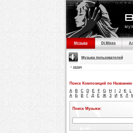
Музыка
Dj Mixes
А
Музыка пользователей
назад
Поиск Композиций по Названию 
A
B
C
D
E
F
G
H
I
J
K
L
·
·
·
·
·
·
·
·
·
·
·
А
Б
В
Г
Д
Е
Ж
З
И
К
Л
·
·
·
·
·
·
·
·
·
·
·
Поиск Музыки: