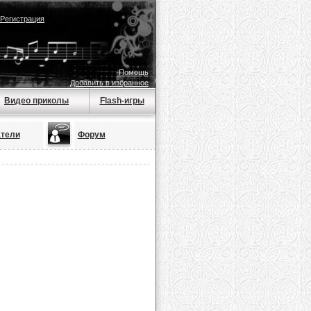
Регистрация
Помощь
Добавить в избранное
Видео приколы
Flash-игры
тели
Форум