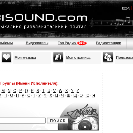
|
Вход
льбомы
Видеоклипы
Топ Радио
Радиостанции
Моя музыка
Моя страница
Пользова
Группы (Имени Исполнителя):
M
N
O
P
Q
R
S
T
U
V
W
X
Y
Z
·
·
·
·
·
·
·
·
·
·
·
·
·
·
М
Н
О
П
Р
С
Т
У
Ф
Х
Ц
Ч
Ш
Щ
Э
Ю
Я
·
·
·
·
·
·
·
·
·
·
·
·
·
·
·
·