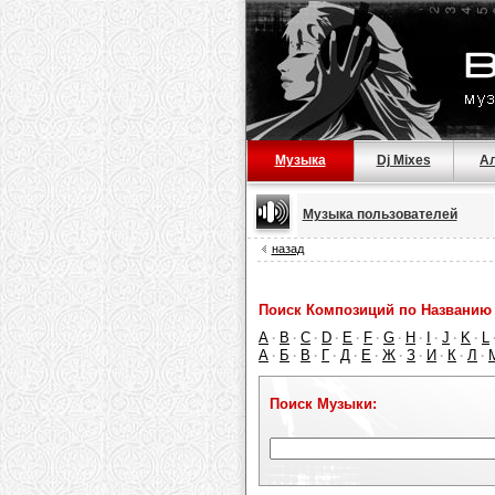
Музыка
Dj Mixes
А
Музыка пользователей
назад
Поиск Композиций по Названию 
A
B
C
D
E
F
G
H
I
J
K
L
·
·
·
·
·
·
·
·
·
·
·
А
Б
В
Г
Д
Е
Ж
З
И
К
Л
·
·
·
·
·
·
·
·
·
·
·
Поиск Музыки: