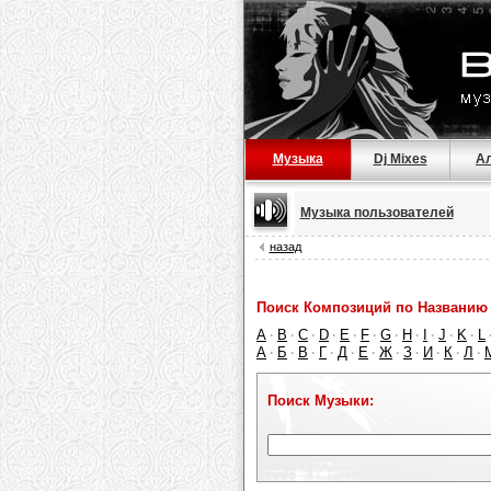
Музыка
Dj Mixes
А
Музыка пользователей
назад
Поиск Композиций по Названию 
A
B
C
D
E
F
G
H
I
J
K
L
·
·
·
·
·
·
·
·
·
·
·
А
Б
В
Г
Д
Е
Ж
З
И
К
Л
·
·
·
·
·
·
·
·
·
·
·
Поиск Музыки: