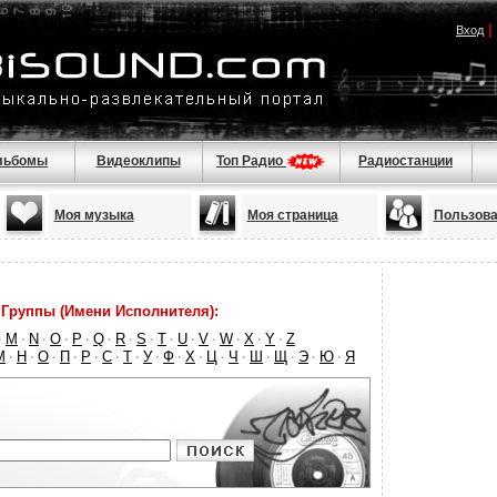
|
Вход
льбомы
Видеоклипы
Топ Радио
Радиостанции
Моя музыка
Моя страница
Пользова
Группы (Имени Исполнителя):
M
N
O
P
Q
R
S
T
U
V
W
X
Y
Z
·
·
·
·
·
·
·
·
·
·
·
·
·
·
М
Н
О
П
Р
С
Т
У
Ф
Х
Ц
Ч
Ш
Щ
Э
Ю
Я
·
·
·
·
·
·
·
·
·
·
·
·
·
·
·
·