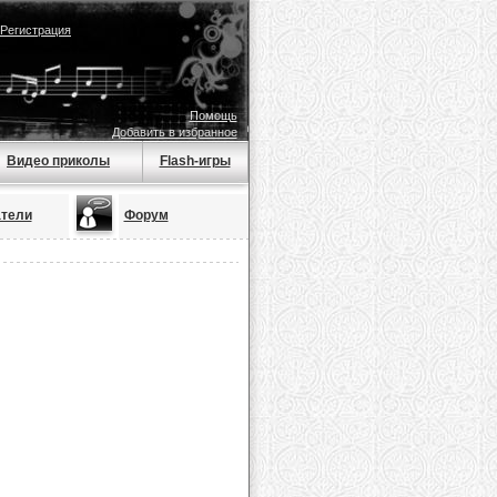
Регистрация
Помощь
Добавить в избранное
Видео приколы
Flash-игры
тели
Форум