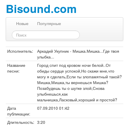
Bisound.com
Новые
Популярные
Исполнитель:
Аркадий Укупник - Мишка.Мишка...Где твоя
улыбка...
Название
Город спит под кровом ночи белой..От
песни:
обиды сердце успокой,Но скажи мне,что
могу я сделать,Если ты злопамятный такой?
Мишка,Мишка,ты вернешься Мишка?
Позабудешь ты о шутке злой,Снова
улыбнешься,как
мальчишка,Ласковый,хороший и простой?
Дата
07.09.2010 01:42
публикации:
Длительность:
3:20