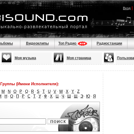
|
Вход
льбомы
Видеоклипы
Топ Радио
Радиостанции
Моя музыка
Моя страница
Пользова
Группы (Имени Исполнителя):
M
N
O
P
Q
R
S
T
U
V
W
X
Y
Z
·
·
·
·
·
·
·
·
·
·
·
·
·
·
М
Н
О
П
Р
С
Т
У
Ф
Х
Ц
Ч
Ш
Щ
Э
Ю
Я
·
·
·
·
·
·
·
·
·
·
·
·
·
·
·
·