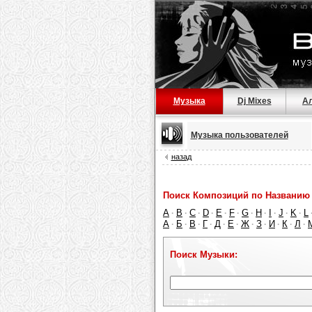
Музыка
Dj Mixes
А
Музыка пользователей
назад
Поиск Композиций по Названию 
A
B
C
D
E
F
G
H
I
J
K
L
·
·
·
·
·
·
·
·
·
·
·
А
Б
В
Г
Д
Е
Ж
З
И
К
Л
·
·
·
·
·
·
·
·
·
·
·
Поиск Музыки: