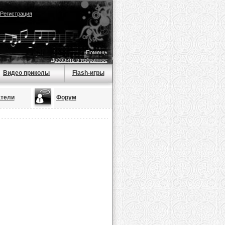
Регистрация
Помощь
Добавить в избранное
Видео приколы
Flash-игры
тели
Форум