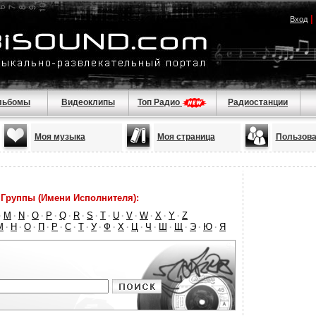
|
Вход
льбомы
Видеоклипы
Топ Радио
Радиостанции
Моя музыка
Моя страница
Пользова
Группы (Имени Исполнителя):
M
N
O
P
Q
R
S
T
U
V
W
X
Y
Z
·
·
·
·
·
·
·
·
·
·
·
·
·
·
М
Н
О
П
Р
С
Т
У
Ф
Х
Ц
Ч
Ш
Щ
Э
Ю
Я
·
·
·
·
·
·
·
·
·
·
·
·
·
·
·
·