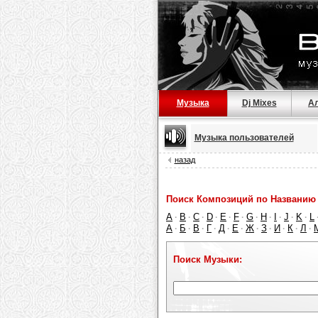
Музыка
Dj Mixes
А
Музыка пользователей
назад
Поиск Композиций по Названию 
A
B
C
D
E
F
G
H
I
J
K
L
·
·
·
·
·
·
·
·
·
·
·
А
Б
В
Г
Д
Е
Ж
З
И
К
Л
·
·
·
·
·
·
·
·
·
·
·
Поиск Музыки: