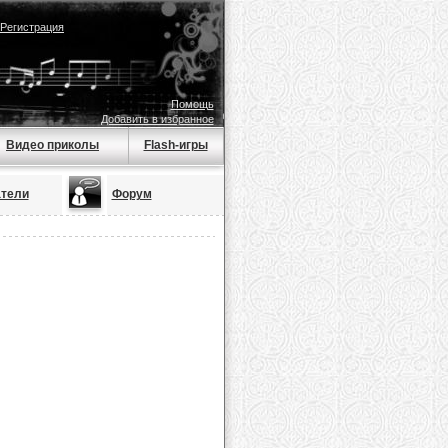
Регистрация
Помощь
Добавить в избранное
Видео приколы
Flash-игры
тели
Форум