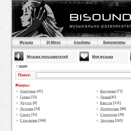
Музыка
Dj Mixes
Альбомы
Видеоклипы
Музыка пользователей
Моя музыка
назад
Поиск:
Жанры:
Азартные
Бродилки
[41]
[71]
Гонки
Драки
[53]
[41]
Другое
Квесты
[0]
[131]
Леталки
Логические
[24]
[86]
Спорт
Стратегии
[51]
[29]
Стрелялки
Эротика
[104]
[243]