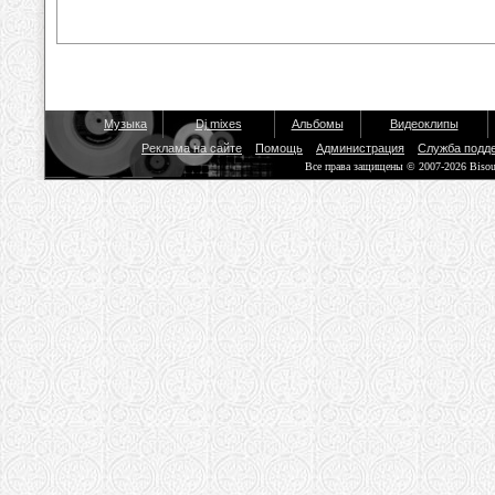
Музыка
Dj mixes
Альбомы
Видеоклипы
Реклама на сайте
Помощь
Администрация
Служба подд
Все права защищены © 2007-2026 Biso