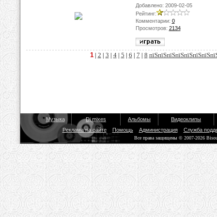
Добавлено: 2009-02-05
Рейтинг:
Комментарии:
0
Просмотров:
2134
1
2
3
4
5
6
7
8
пїЅпїЅпїЅпїЅпїЅпїЅпїЅпї
|
|
|
|
|
|
|
Музыка
Dj mixes
Альбомы
Видеоклипы
Реклама на сайте
Помощь
Администрация
Служба подд
Все права защищены © 2007-2026 Biso