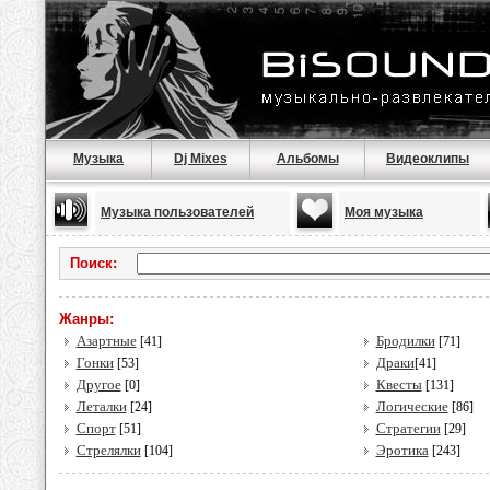
Музыка
Dj Mixes
Альбомы
Видеоклипы
Музыка пользователей
Моя музыка
Поиск:
Жанры:
Азартные
Бродилки
[41]
[71]
Гонки
Драки
[53]
[41]
Другое
Квесты
[0]
[131]
Леталки
Логические
[24]
[86]
Спорт
Стратегии
[51]
[29]
Стрелялки
Эротика
[104]
[243]