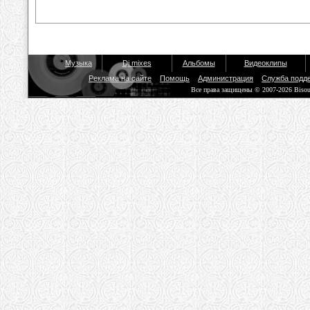
Музыка
Dj mixes
Альбомы
Видеоклипы
Реклама на сайте
Помощь
Администрация
Служба подд
Все права защищены © 2007-2026 Biso